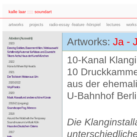
kalle laar ::::: soundart
artworks
projects
radio-essay -feature -hörspiel
lectures
works
Artworks:
Ja - 
Arbeiten (Auswahl)
2023
Dancing Soldiers, Basement Wien, Werkauswahl
Schrill im Idyl: Automat für Ablass und Zuversicht
Trikont -Archiv, Haus der Kunst München
10-Kanal Klangin
2022
Home Is Where My Heart Is
10 Druckkammer
2021
Der Tod ist ein Meister aus Ulm
aus der ehemal
2020-2022
Vinyl Poetics
U-Bahnhof Berli
2020
Musik, Krawall und andere schöne Künste
2018-21 (ongoing)
Soundscape Fog, Morocco
2018
Around the World with the Temporary
Die Klanginstall
Soundmuseum / a-Musik Köln
Haus des Deutschen Ostens
unterschiedlic
2017
Help