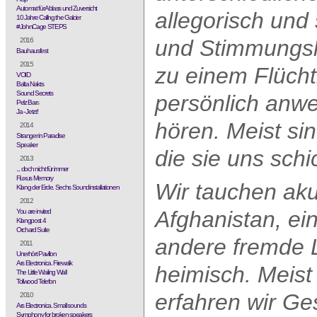
Automat für Ablass und Zuversicht
allegorisch und 
10 Jahre Calling the Galcier
#JohnCage STEPS
und Stimmungsla
2016
Bauhausfest
2015
zu einem Flüchtl
VOID
Balta Nakts
Sound Secrets
persönlich anw
Pelz Bar
s
Ja - Jetzt!
hören. Meist si
2014
Stranger in Paradise
Speaker
die sie uns sch
2013
... doch nicht für immer
Fluxus Memory
Wir tauchen aku
Klang der Erde. Sechs Soundinstallationen
2012
Afghanistan, ein
You are invited
Klangpost 4
Orchard Suite
andere fremde L
2011
Unerhört Pavillon
Ars Electronica. Firewalk
heimisch. Meist
The Little Wailing Wall
Tollwood Telefon
erfahren wir G
2010
Ars Electronica. Small sounds
Symphony for broken speakers