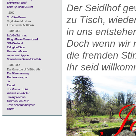
Distar, BMM Charité
Der Seidlhof ge
Deine Spur in die Zukunft
2009
zu Tisch, wiede
Your Silver Dream
Vinyl Culture, München
Embedded Art. AdK Berlin
in uns entstehe
2006-2008
Let's Go Swimming
I Forgot I Never Remembered
Doch wenn wir 
STA-Weekend
Calling the Glacier
Biennale di Venezia
die fremden St
sequences Rejkyavik
Sonambiente Stereo Action Club
Ihr seid willkom
2003-2005
Das Kunst oder Unfall Büro, Wien
Das Böse muss weg.
Perché non sognar
Ja!
Carport
The Phantom Ticket
Architecture Parlante /
Talking Windows
Metropolis São Paulo
There is no sound in space
Malsch