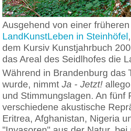
Ausgehend von einer frühere
LandKunstLeben in Steinhöfel
dem Kursiv Kunstjahrbuch 2009,
das Areal des Seidlhofes die 
Während in Brandenburg das The
wurde, nimmt
Ja - Jetzt!
allego
und Stimmungslagen. An fünf 
verschiedene akustische Reprä
Eritrea, Afghanistan, Nigeria 
"Invasoren" aus der Natur, bei